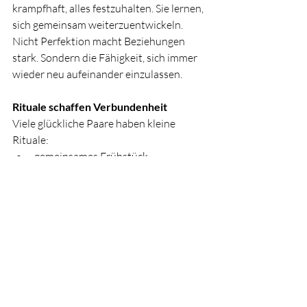
krampfhaft, alles festzuhalten. Sie lernen, 
sich gemeinsam weiterzuentwickeln. 
Nicht Perfektion macht Beziehungen 
stark. Sondern die Fähigkeit, sich immer 
wieder neu aufeinander einzulassen.
Rituale schaffen Verbundenheit
Viele glückliche Paare haben kleine 
Rituale:
gemeinsames Frühstück
Spaziergänge
Date-Abende
regelmäßige Gespräche
gemeinsame Reisen
fixe Paarzeiten
Diese Rituale geben Halt und stärken das 
„Wir“. Beziehungen brauchen bewusste 
Zeit füreinander. Nicht irgendwann, 
sondern regelmäßig.